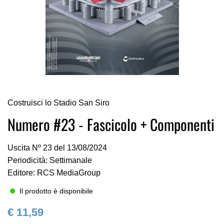
Vai
Costruisci lo Stadio San Siro
all'inizio
della
Numero #23 - Fascicolo + Componenti
galleria
di
Uscita Nº 23 del 13/08/2024
immagini
Periodicità: Settimanale
Editore: RCS MediaGroup
Il prodotto è disponibile
€ 11,59