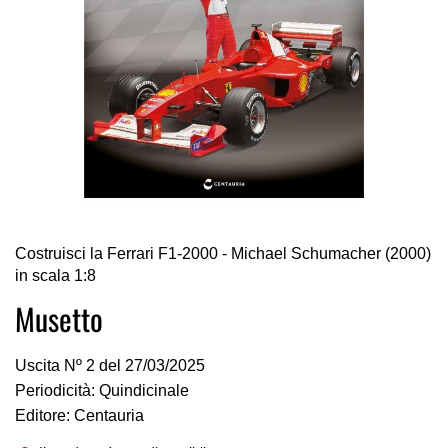
Vai
Costruisci la Ferrari F1-2000 - Michael Schumacher (2000)
all'inizio
in scala 1:8
della
galleria
Musetto
di
immagini
Uscita Nº 2 del 27/03/2025
Periodicità: Quindicinale
Editore: Centauria