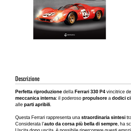
Vai
all'inizio
della
galleria
di
Descrizione
immagini
Perfetta riproduzione
della
Ferrari 330 P4
vincitrice d
meccanica interna
: il poderoso
propulsore
a
dodici ci
alle
parti apribili
.
Questa Ferrari rappresenta una
straordinaria sintesi
tr
Considerata l’
auto da corsa più bella di sempre
, ha sc
Uscita dopo uscita, è possibile ripercorrere questi emozi