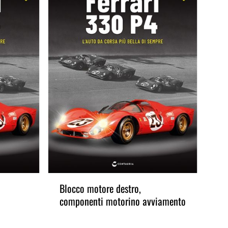
Blocco motore destro,
Te
componenti motorino avviamento
col
pi