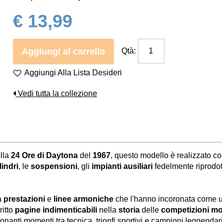
€ 13,99
Aggiungi al carrello
Qtà:
Aggiungi Alla Lista Desideri
Vedi tutta la collezione
ella
24 Ore di Daytona
del
1967
, questo modello è realizzato c
lindri
, le
sospensioni
, gli
impianti ausiliari
fedelmente riprodott
a
prestazioni
e
linee armoniche
che l'hanno incoronata come 
ritto
pagine indimenticabili
nella
storia
delle
competizioni mo
onanti momenti tra tecnica, trionfi sportivi e campioni leggendari