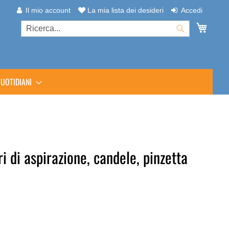
Il mio account
La mia lista dei desideri
Accedi
Carrel
Cerca
Cerca
UOTIDIANI
i di aspirazione, candele, pinzetta