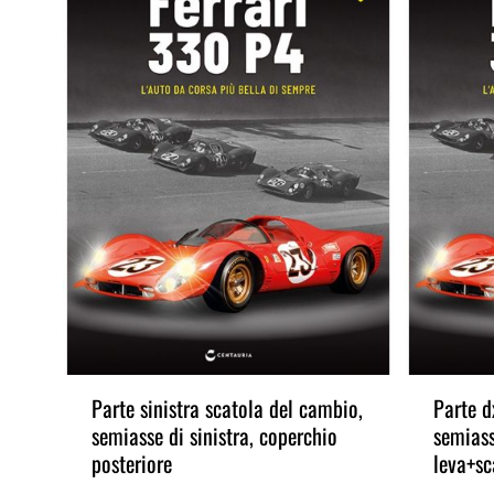
Parte sinistra scatola del cambio,
Parte d
o
semiasse di sinistra, coperchio
semiass
posteriore
leva+sc