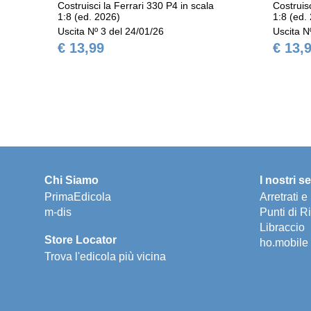
Costruisci la Ferrari 330 P4 in scala
Costruisc
1:8 (ed. 2026)
1:8 (ed.
Uscita Nº 3 del 24/01/26
Uscita N
€ 13,99
€ 13,
Chi Siamo
I nostri se
PrimaEdicola
Arretrati 
m-dis
Punti di Ri
Libraccio
Store Locator
ho.mobile
Trova l'edicola più vicina