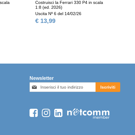
 scala
Costruisci la Ferrari 330 P4 in scala
Cos
1:8 (ed. 2026)
1:8
Uscita Nº 6 del 14/02/26
Usc
€ 13,99
€ 
Newsletter
Iscriviti
Iscriviti
alla
nostra
Newsletter: