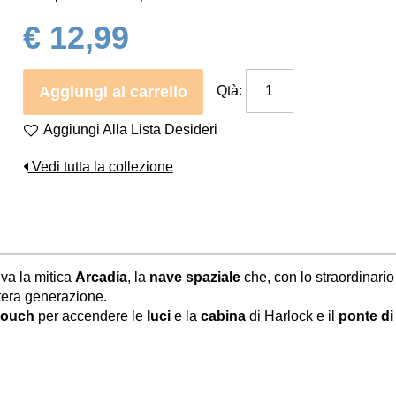
€ 12,99
Aggiungi al carrello
Qtà:
Aggiungi Alla Lista Desideri
Vedi tutta la collezione
riva la mitica
Arcadia
, la
nave spaziale
che, con lo straordinari
tera generazione.
touch
per accendere le
luci
e la
cabina
di Harlock e il
ponte di