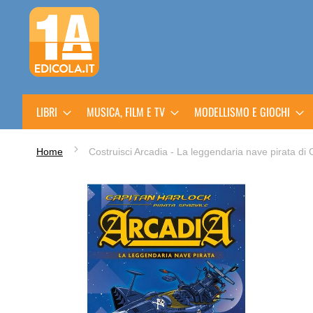
Salta
al
contenuto
LIBRI
MUSICA, FILM E TV
MODELLISMO E GIOCHI
Home
Costruisci Arcadia - La leggendaria nave pirata di
Vai
alla
fine
della
galleria
di
immagini