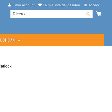
Il mio account
La mia lista dei desideri
Accedi
Carrel
Cerca
Cerca
UOTIDIANI
Harlock