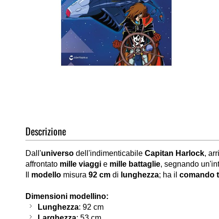
Vai
all'inizio
della
galleria
di
Descrizione
immagini
Dall'
universo
dell'indimenticabile
Capitan Harlock
, ar
affrontato
mille viaggi
e
mille battaglie
, segnando un'in
Il
modello
misura
92 cm
di
lunghezza
; ha il
comando 
Dimensioni modellino:
Lunghezza
: 92 cm
Larghezza
: 53 cm