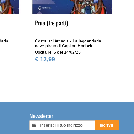
Prua (tre parti)
Sc
sc
daria
Costruisci Arcadia - La leggendaria
Cos
nave pirata di Capitan Harlock
nav
Uscita Nº 6 del 14/02/25
Usc
€ 12,99
€ 
Newsletter
Iscriviti
Iscriviti
alla