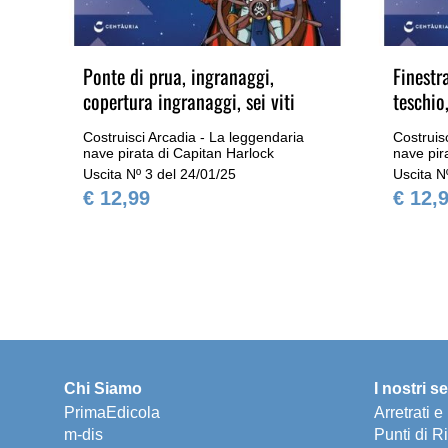
Ponte di prua, ingranaggi,
Finestr
copertura ingranaggi, sei viti
teschio,
Costruisci Arcadia - La leggendaria
Costruis
nave pirata di Capitan Harlock
nave pir
Uscita Nº 3 del 24/01/25
Uscita N
€ 12,99
€ 12,
Chi Siamo
I nostri se
PrimaEdicola
Arretrati 
m-dis
Punti di Ri