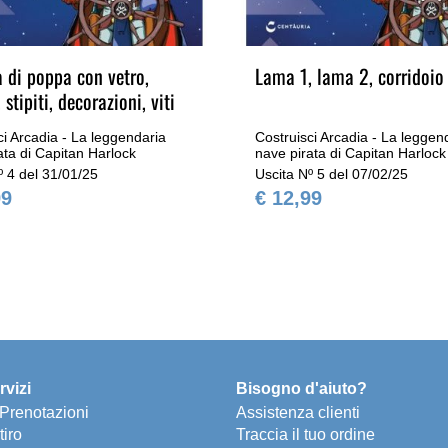
a di poppa con vetro,
Lama 1, lama 2, corridoio
 stipiti, decorazioni, viti
ci Arcadia - La leggendaria
Costruisci Arcadia - La leggen
ata di Capitan Harlock
nave pirata di Capitan Harlock
º 4 del 31/01/25
Uscita Nº 5 del 07/02/25
99
€ 12,99
rvizi
Bisogno d'aiuto?
e Prenotazioni
Assistenza clienti
tiro
Traccia il tuo ordine