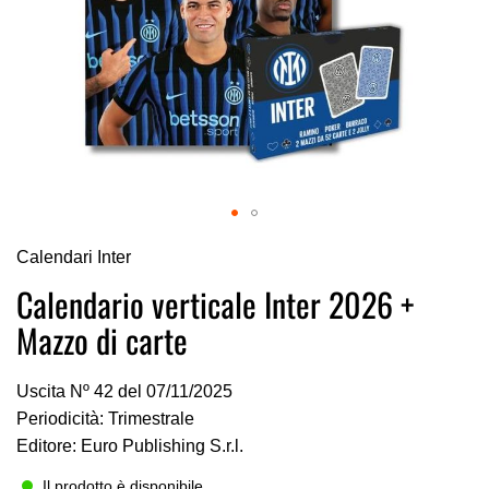
Vai
Calendari Inter
all'inizio
della
Calendario verticale Inter 2026 +
galleria
Mazzo di carte
di
immagini
Uscita Nº 42 del 07/11/2025
Periodicità: Trimestrale
Editore: Euro Publishing S.r.l.
Il prodotto è disponibile