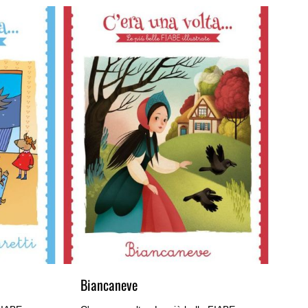
Biancaneve
I t