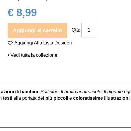
€ 8,99
Aggiungi al carrello
Qtà:
Aggiungi Alla Lista Desideri
Vedi tutta la collezione
azioni
di
bambini
.
Pollicino
,
Il brutto anatroccolo
,
Il gigante eg
n
testi
alla portata dei
più piccoli
e
coloratissime illustrazioni