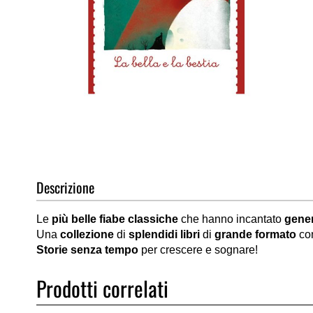
Vai
all'inizio
della
galleria
di
Descrizione
immagini
Le
più belle fiabe classiche
che hanno incantato
gener
Una
collezione
di
splendidi libri
di
grande formato
co
Storie senza tempo
per crescere e sognare!
Prodotti correlati