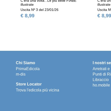
C'era una volta...Le più belle FIABE
C'era un
illustrate
illustrate
Uscita Nº 3 del 23/01/26
Uscita N
€ 8,99
€ 8,9
Chi Siamo
I nostri se
PrimaEdicola
Arretrati 
m-dis
Punti di Ri
Libraccio
Store Locator
ho.mobile
Trova l'edicola più vicina