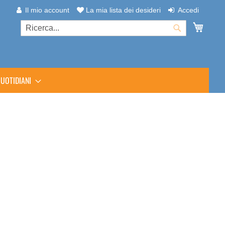
Il mio account
La mia lista dei desideri
Accedi
Carrel
Cerca
Cerca
UOTIDIANI