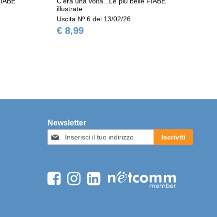
 FIABE
C'era una volta...Le più belle FIABE
C'e
illustrate
ill
Uscita Nº 6 del 13/02/26
Usc
€ 8,99
€ 
Newsletter
Iscriviti
Iscriviti
alla
nostra
Newsletter: