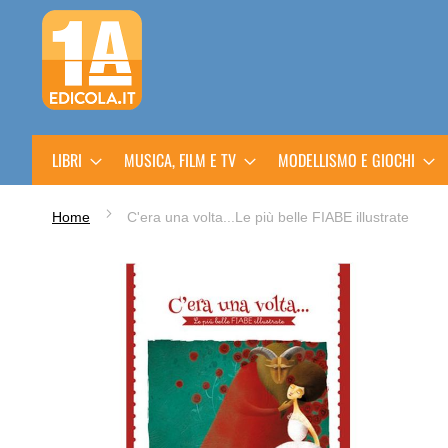
Salta
al
contenuto
LIBRI
MUSICA, FILM E TV
MODELLISMO E GIOCHI
Home
C'era una volta...Le più belle FIABE illustrate
Vai
alla
fine
della
galleria
di
immagini