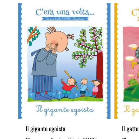
Il gigante egoista
Il gatto