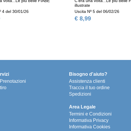
a volta...Le più belle FIABE
C'era una volta...Le più belle
illustrate
º 4 del 30/01/26
Uscita Nº 5 del 06/02/26
9
€ 8,99
rvizi
Bisogno d'aiuto?
e Prenotazioni
Assistenza clienti
tiro
Traccia il tuo ordine
Spedizioni
Area Legale
Termini e Condizioni
Informativa Privacy
Informativa Cookies