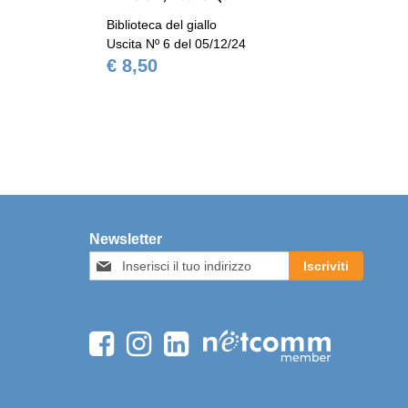
Biblioteca del giallo
Bib
Uscita Nº 6 del 05/12/24
Usc
€ 8,50
€ 
Newsletter
Iscriviti
Iscriviti
alla
nostra
Newsletter: