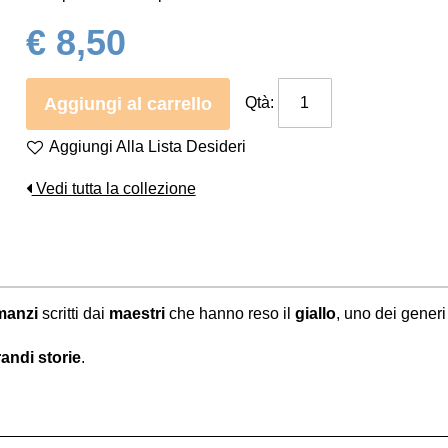
€ 8,50
Aggiungi al carrello
Qtà:
Aggiungi Alla Lista Desideri
Vedi tutta la collezione
manzi
scritti dai
maestri
che hanno reso il
giallo
, uno dei gener
andi storie
.