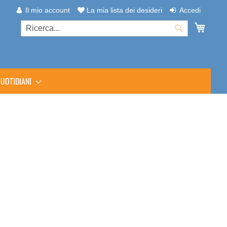
Il mio account
La mia lista dei desideri
Accedi
Carrel
Cerca
Cerca
UOTIDIANI