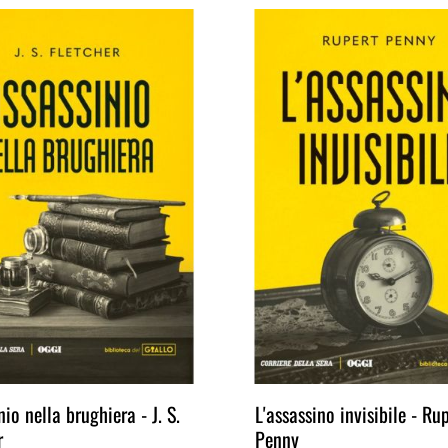
nio nella brughiera - J. S.
L'assassino invisibile - Ru
r
Penny