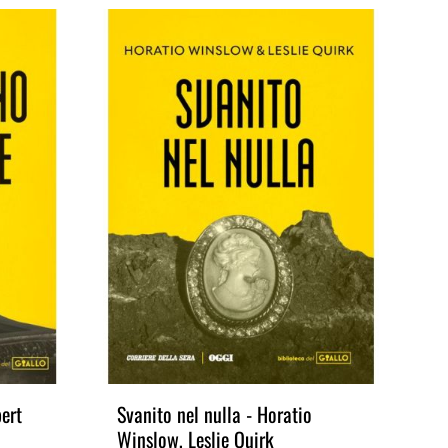
pert
Svanito nel nulla - Horatio
La 
Winslow, Leslie Quirk
He