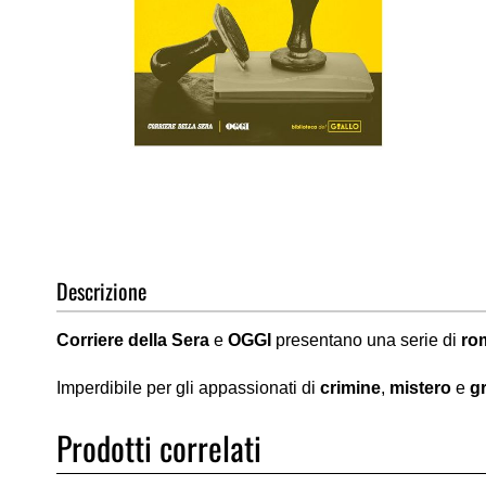
Vai
all'inizio
della
galleria
di
Descrizione
immagini
Corriere della Sera
e
OGGI
presentano una serie di
ro
Imperdibile per gli appassionati di
crimine
,
mistero
e
gr
Prodotti correlati