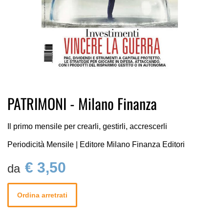
Vai
PATRIMONI - Milano Finanza
all'inizio
della
galleria
Il primo mensile per crearli, gestirli, accrescerli
di
Periodicità Mensile | Editore Milano Finanza Editori
immagini
€ 3,50
Ordina arretrati