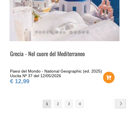
Grecia - Nel cuore del Mediterraneo
Paesi del Mondo - National Geographic (ed. 2025)
Uscita Nº 37 del 12/05/2026
€ 12,99
Pagina
Pag
Ava
Attualmente
Pagina
Pagina
Pagina
1
2
3
4
stai
leggendo