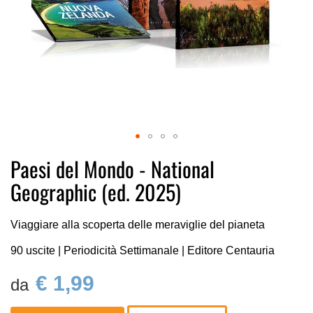
Vai
Paesi del Mondo - National
all'inizio
Geographic (ed. 2025)
della
galleria
di
Viaggiare alla scoperta delle meraviglie del pianeta
immagini
90 uscite | Periodicità Settimanale | Editore Centauria
€ 1,99