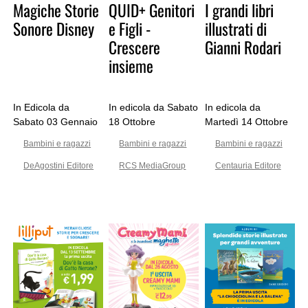
Magiche Storie
QUID+ Genitori
I grandi libri
Sonore Disney
e Figli -
illustrati di
Crescere
Gianni Rodari
insieme
In Edicola da
In edicola da Sabato
In edicola da
Sabato 03 Gennaio
18 Ottobre
Martedì 14 Ottobre
Bambini e ragazzi
Bambini e ragazzi
Bambini e ragazzi
DeAgostini Editore
RCS MediaGroup
Centauria Editore