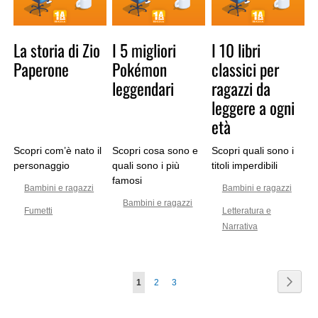
La storia di Zio
I 5 migliori
I 10 libri
Paperone
Pokémon
classici per
leggendari
ragazzi da
leggere a ogni
età
Scopri com’è nato il
Scopri cosa sono e
Scopri quali sono i
personaggio
quali sono i più
titoli imperdibili
famosi
Bambini e ragazzi
Bambini e ragazzi
Bambini e ragazzi
Fumetti
Letteratura e
Narrativa
Pagina
Pagin
Avant
Attualmente
Pagina
Pagina
1
2
3
stai