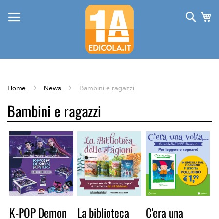
Salta
al
Cerca
Ca
contenuto
Home
News
Bambini e ragazzi
Bambini e ragazzi
K-POP Demon
La biblioteca
C'era una