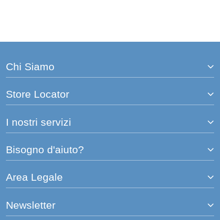
leggendo
la
pagina
Chi Siamo
Store Locator
I nostri servizi
Bisogno d'aiuto?
Area Legale
Newsletter