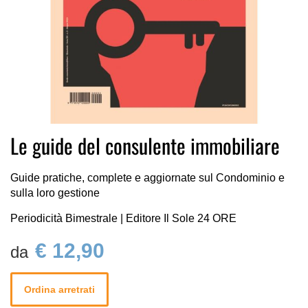
Vai
Le guide del consulente immobiliare
all'inizio
della
galleria
Guide pratiche, complete e aggiornate sul Condominio e
di
sulla loro gestione
immagini
Periodicità Bimestrale | Editore Il Sole 24 ORE
€ 12,90
Ordina arretrati