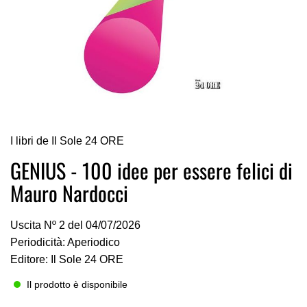
Vai
I libri de Il Sole 24 ORE
all'inizio
della
GENIUS - 100 idee per essere felici di
galleria
Mauro Nardocci
di
immagini
Uscita Nº 2 del 04/07/2026
Periodicità: Aperiodico
Editore: Il Sole 24 ORE
Il prodotto è disponibile