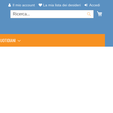
Il mio account
La mia lista dei desideri
Accedi
Carrel
Cerca
Cerca
UOTIDIANI