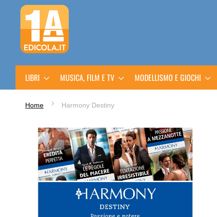
Salta
al
contenuto
LIBRI
MUSICA, FILM E TV
MODELLISMO E GIOCHI
Home
Harmony Destiny
Vai
alla
fine
della
galleria
di
immagini