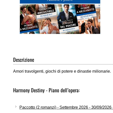
Vai
all'inizio
della
Descrizione
galleria
di
immagini
Amori travolgenti, giochi di potere e dinastie milionarie.
Harmony Destiny - Piano dell’opera:
Paccotto (2 romanzi) - Settembre 2026 - 30/09/2026 