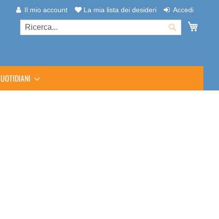
Il mio account
La mia lista dei desideri
Accedi
Carrel
Cerca
Cerca
UOTIDIANI