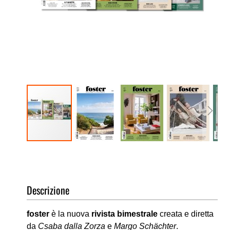
Vai
all'inizio
della
galleria
Descrizione
di
immagini
foster
è la nuova
rivista bimestrale
creata e diretta
da
Csaba dalla Zorza
e
Margo Schächter
.