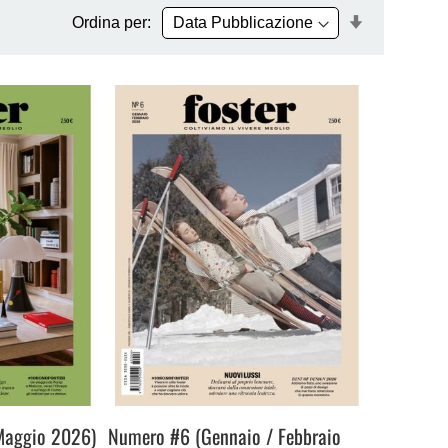
Imposta
Ordina per:
la
direzione
crescente
 Maggio 2026)
Numero #6 (Gennaio / Febbraio