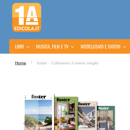
Salta
al
contenuto
LIBRI
MUSICA, FILM E TV
MODELLISMO E GIOCHI
Home
foster - Coltiviamo il vivere meglio
Vai
alla
fine
della
galleria
di
immagini