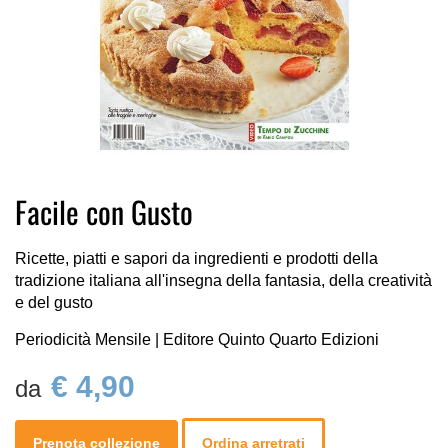
Vai
Facile con Gusto
all'inizio
della
galleria
Ricette, piatti e sapori da ingredienti e prodotti della
di
tradizione italiana all'insegna della fantasia, della creatività
immagini
e del gusto
Periodicità Mensile | Editore Quinto Quarto Edizioni
€ 4,90
Prenota collezione
Ordina arretrati