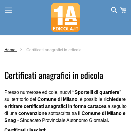
Salta
al
Cerca
Ca
contenuto
Home
Certificati anagrafici in edicola
Certificati anagrafici in edicola
Presso numerose edicole, nuovi
“Sportelli di quartiere”
sul territorio del
Comune di Milano
, è possibile
richiedere
e ritirare certificati anagrafici in forma cartacea
a seguito
di una
convenzione
sottoscritta tra il
Comune di Milano e
Snag
- Sindacato Provinciale Autonomo Giornalai.
Certificati rilasciati: