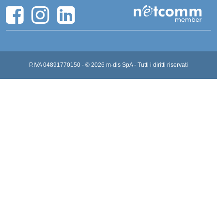
P.IVA 04891770150 - © 2026 m-dis SpA - Tutti i diritti riservati​