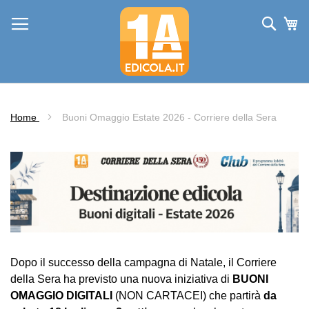
Salta
al
Cerca
Ca
contenuto
Home
Buoni Omaggio Estate 2026 - Corriere della Sera
Dopo il successo della campagna di Natale, il Corriere
della Sera ha previsto una nuova iniziativa di
BUONI
OMAGGIO DIGITALI
(NON CARTACEI) che partirà
da