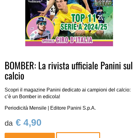
Vai
BOMBER: La rivista ufficiale Panini sul
all'inizio
calcio
della
galleria
di
Scopri il magazine Panini dedicato ai campioni del calcio:
immagini
c’è un Bomber in edicola!
Periodicità Mensile | Editore Panini S.p.A.
€ 4,90