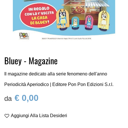
Vai
Bluey - Magazine
all'inizio
della
galleria
Il magazine dedicato alla serie fenomeno dell'anno
di
Periodicità Aperiodico | Editore Pon Pon Edizioni S.r.l.
immagini
€ 0,00
Aggiungi Alla Lista Desideri