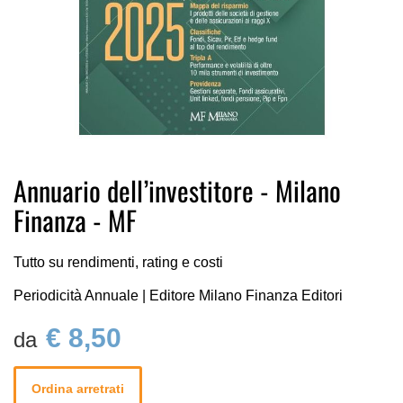
Vai
Annuario dell’investitore - Milano
all'inizio
Finanza - MF
della
galleria
di
Tutto su rendimenti, rating e costi
immagini
Periodicità Annuale | Editore Milano Finanza Editori
€ 8,50
Ordina arretrati