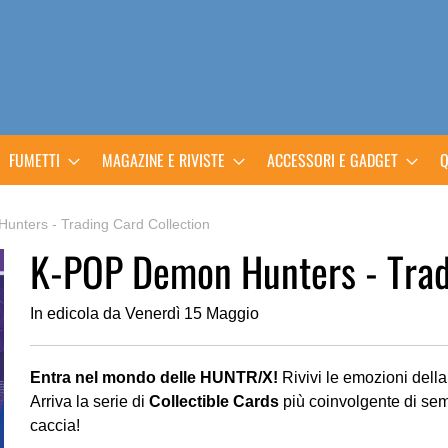
FUMETTI
MAGAZINE E RIVISTE
ACCESSORI E GADGET
Q
nters - Trading Card Collection
K-POP Demon Hunters - Trad
In edicola da Venerdì 15 Maggio
Entra nel mondo delle HUNTR/X!
Rivivi le emozioni dell
Arriva la serie di
Collectible Cards
più coinvolgente di se
caccia!