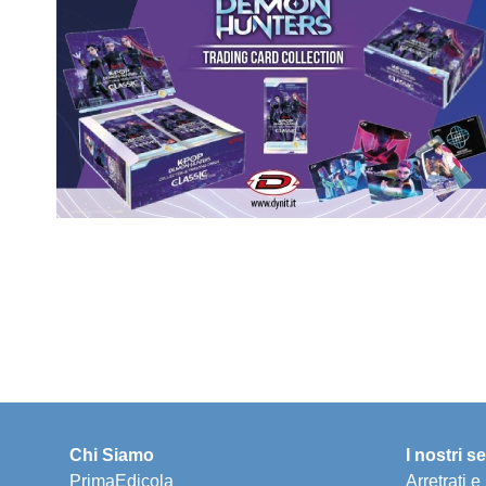
Chi Siamo
I nostri se
PrimaEdicola
Arretrati 