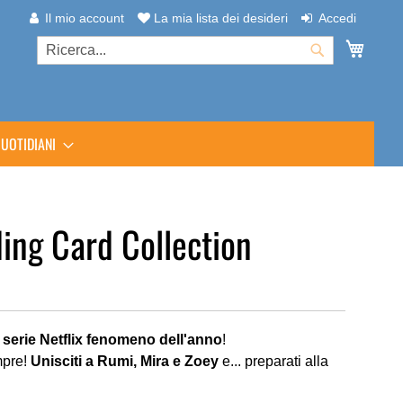
Il mio account
La mia lista dei desideri
Accedi
Carrell
Cerca
Cerca
UOTIDIANI
ing Card Collection
a
serie Netflix fenomeno dell'anno
!
mpre!
Unisciti a Rumi, Mira e Zoey
e... preparati alla