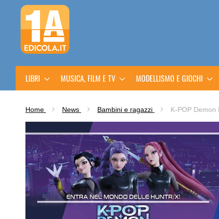
Salta
al
contenuto
LIBRI
MUSICA, FILM E TV
MODELLISMO E GIOCHI
Home
News
Bambini e ragazzi
K-POP Demon Hu